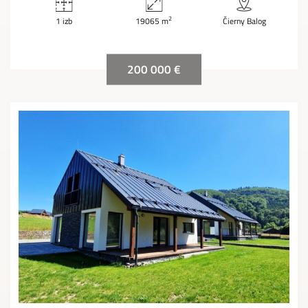
2
1 izb
19065 m
Čierny Balog
200 000 €