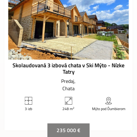
Skolaudovaná 3 izbová chata v Ski Mýto - Nízke
Tatry
Predaj
Chata
2
3 izb
248 m
Mýto pod Ďumbierom
235 000 €