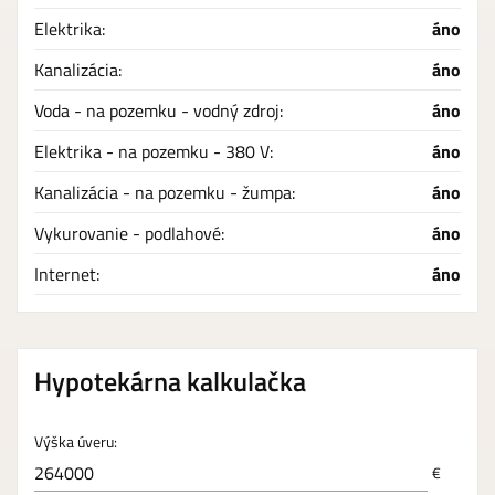
Elektrika:
áno
Kanalizácia:
áno
Voda - na pozemku - vodný zdroj:
áno
Elektrika - na pozemku - 380 V:
áno
Kanalizácia - na pozemku - žumpa:
áno
Vykurovanie - podlahové:
áno
Internet:
áno
Hypotekárna kalkulačka
Výška úveru:
€