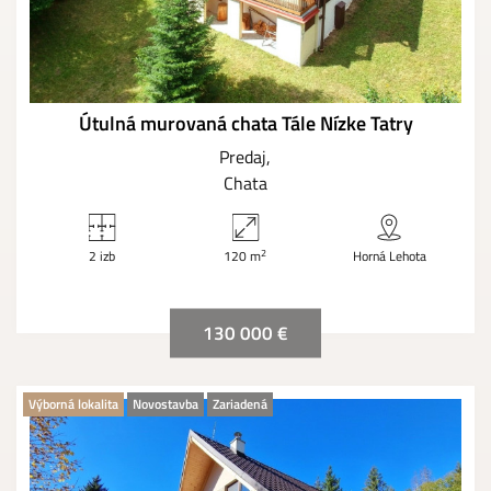
Útulná murovaná chata Tále Nízke Tatry
Predaj
Chata
2
2 izb
120 m
Horná Lehota
130 000 €
Výborná lokalita
Novostavba
Zariadená