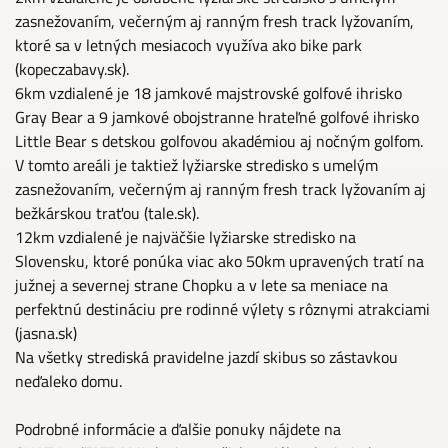
zasnežovaním, večerným aj ranným fresh track lyžovaním,
ktoré sa v letných mesiacoch využíva ako bike park
(kopeczabavy.sk).
6km vzdialené je 18 jamkové majstrovské golfové ihrisko
Gray Bear a 9 jamkové obojstranne hrateľné golfové ihrisko
Little Bear s detskou golfovou akadémiou aj nočným golfom.
V tomto areáli je taktiež lyžiarske stredisko s umelým
zasnežovaním, večerným aj ranným fresh track lyžovaním aj
bežkárskou traťou (tale.sk).
12km vzdialené je najväčšie lyžiarske stredisko na
Slovensku, ktoré ponúka viac ako 50km upravených tratí na
južnej a severnej strane Chopku a v lete sa meniace na
perfektnú destináciu pre rodinné výlety s rôznymi atrakciami
(jasna.sk)
Na všetky strediská pravidelne jazdí skibus so zástavkou
neďaleko domu.
Podrobné informácie a ďalšie ponuky nájdete na