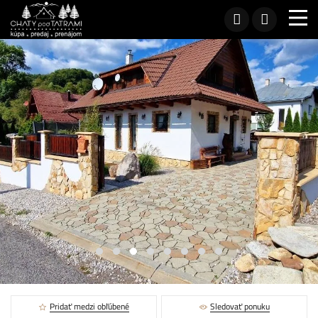
Pridať medzi obľúbené
Sledovať ponuku