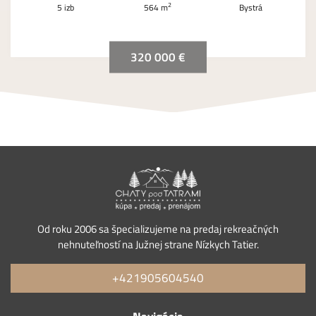
2
5 izb
564 m
Bystrá
320 000 €
Od roku 2006 sa špecializujeme na predaj rekreačných
nehnuteľností na Južnej strane Nízkych Tatier.
+421905604540