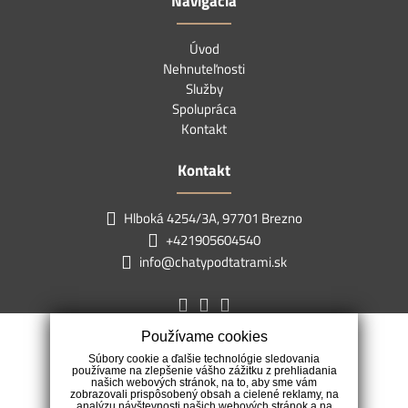
Navigácia
Úvod
Nehnuteľnosti
Služby
Spolupráca
Kontakt
Kontakt
Hlboká 4254/3A, 97701 Brezno
+421905604540
info@chatypodtatrami.sk
Používame cookies
Súbory cookie a ďalšie technológie sledovania
používame na zlepšenie vášho zážitku z prehliadania
našich webových stránok, na to, aby sme vám
zobrazovali prispôsobený obsah a cielené reklamy, na
analýzu návštevnosti našich webových stránok a na