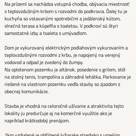
Na prízemí sa nachádza vstupná chodba, obývacia miestnosť
s teplovzdušným krbom s rozvodmi do podkrovia. Ďalej tu je
kuchyňa so vstavanými spotrebičmi a jedálenský kútom,
slnečná terasa a kúpeľňa s toaletou. V podkroví sú štyri
samostatné izby a toaleta s umývadlom.
Dom je vykurovaný elektrickým podlahovým vykurovaním a
teplovzdušnými rozvodmi z krbu, je napojený na verejný
vodovod a odpad je zvedený do žumpy.
Na oplotenom pozemku je altánok, posedenie s grilom, stôl
na stolný tenis, trampolína a záhradné lehátka. Parkovanie je
riešené na vlastnom pozemku vedľa stavby so zjazdom z
obecnej komunikácie.
Stavba je vhodná na celoročné užívanie a atraktivita tejto
lokality ju predurčuje aj na komerčné využitie ako je
napríklad krátkodobý prenájom.
2km vzdialené je obľúbené lyžiarske stredisko s umelým