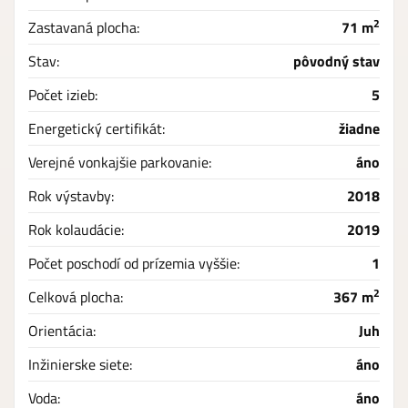
2
Zastavaná plocha:
71 m
Stav:
pôvodný stav
Počet izieb:
5
Energetický certifikát:
žiadne
Verejné vonkajšie parkovanie:
áno
Rok výstavby:
2018
Rok kolaudácie:
2019
Počet poschodí od prízemia vyššie:
1
2
Celková plocha:
367 m
Orientácia:
Juh
Inžinierske siete:
áno
Voda:
áno