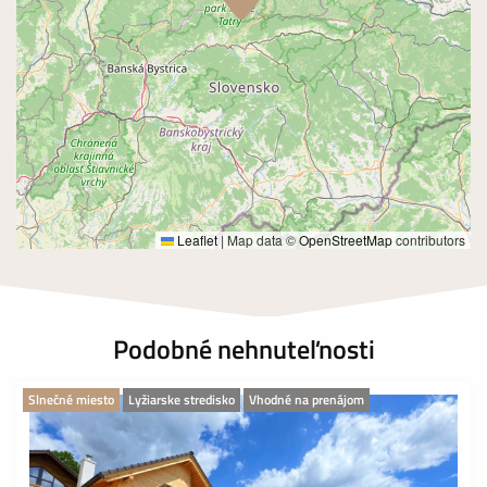
Leaflet
|
Map data ©
OpenStreetMap
contributors
Podobné nehnuteľnosti
Slnečné miesto
Lyžiarske stredisko
Vhodné na prenájom