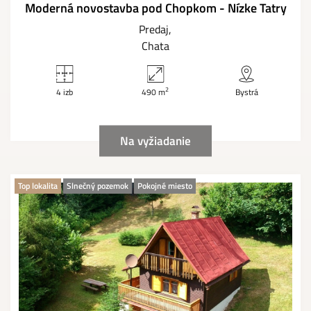
Moderná novostavba pod Chopkom - Nízke Tatry
Predaj
Chata
2
4 izb
490 m
Bystrá
Na vyžiadanie
Top lokalita
Slnečný pozemok
Pokojné miesto