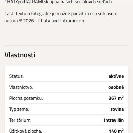
CHATYpodTATRAMI.sk aj na našich sociálnych sieťach.
Časti textu a fotografie je možné použiť iba so súhlasom
autora © 2026 - Chaty pod Tatrami s.r.o.
Vlastnosti
Status:
aktívne
Vlastníctvo:
osobné
2
Plocha pozemku:
367 m
Typ zeme:
rovina
Teritórium:
Intravilán
2
Úžitková plocha:
140 m