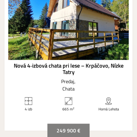
Nová 4‑izbová chata pri lese – Krpáčovo, Nízke
Tatry
Predaj
Chata
2
4 izb
665 m
Horná Lehota
249 900 €