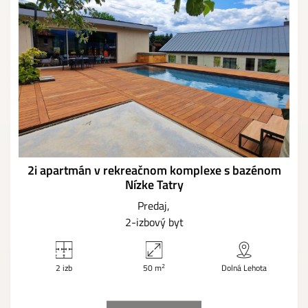
2i apartmán v rekreačnom komplexe s bazénom
Nízke Tatry
Predaj
2-izbový byt
2
2 izb
50 m
Dolná Lehota