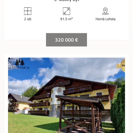
2
2 izb
91.5 m
Horná Lehota
320 000 €