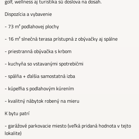
golf, wellness aj turistika sú doslova na dosah.
Dispozícia a vybavenie
- 73 m² podlahovej plochy
- 16 m² slnečná terasa prístupná z obývačky aj spálne
- priestranná obývačka s krbom
- kuchyňa so vstavanými spotrebičmi
- spálňa + ďalšia samostatná izba
- kúpeľňa s podlahovým kúrením
- kvalitný nábytok robený na mieru
K bytu patrí
- garážové parkovacie miesto (veľká pridaná hodnota v tejto
lokalite)