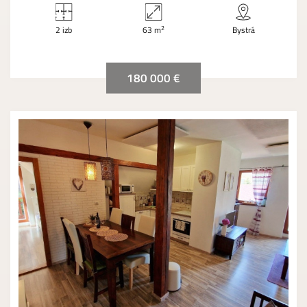
2
2 izb
63 m
Bystrá
180 000 €