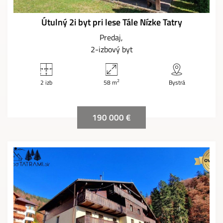
Útulný 2i byt pri lese Tále Nízke Tatry
Predaj
2-izbový byt
2
2 izb
58 m
Bystrá
190 000 €