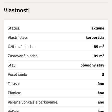
Vlastnosti
Status:
aktívne
Vlastníctvo:
korporácia
2
Úžitková plocha:
89 m
2
Zastavaná plocha:
89 m
Stav:
pôvodný stav
Počet izieb:
3
Terasa:
áno
Pivnica:
áno
Verejné vonkajšie parkovanie:
áno
Výťah:
áno