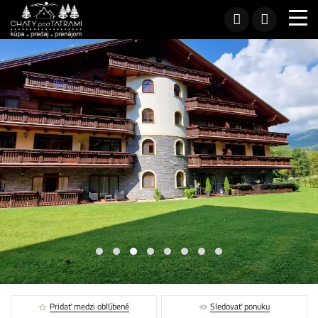
Pridať medzi obľúbené
Sledovať ponuku