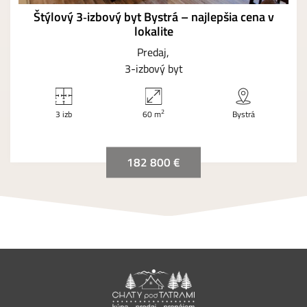
Štýlový 3‑izbový byt Bystrá – najlepšia cena v
lokalite
Predaj
3-izbový byt
2
3 izb
60 m
Bystrá
182 800 €