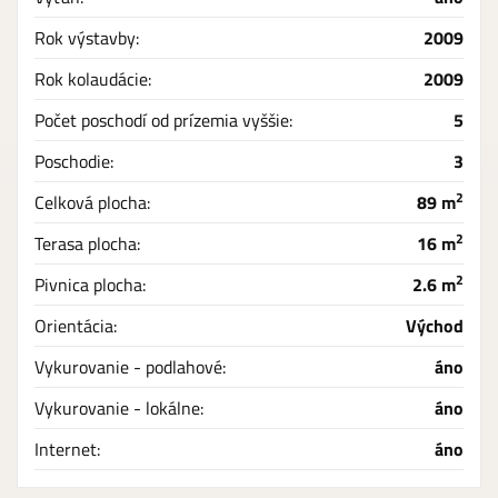
Rok výstavby:
2009
Rok kolaudácie:
2009
Počet poschodí od prízemia vyššie:
5
Poschodie:
3
2
Celková plocha:
89 m
2
Terasa plocha:
16 m
2
Pivnica plocha:
2.6 m
Orientácia:
Východ
Vykurovanie - podlahové:
áno
Vykurovanie - lokálne:
áno
Internet:
áno