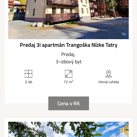
Predaj 3i apartmán Trangoška Nízke Tatry
Predaj
3-izbový byt
2
3 izb
72 m
Horná Lehota
Cena v RK