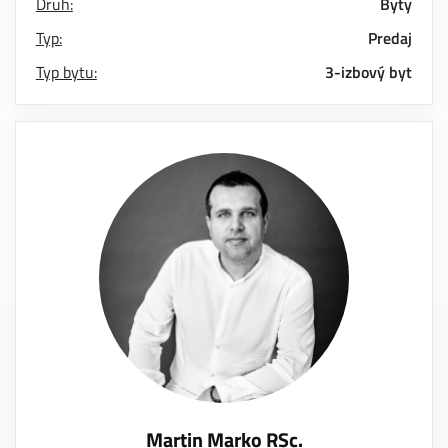
Druh:
Byty
Typ:
Predaj
Typ bytu:
3-izbový byt
Martin Marko RSc.