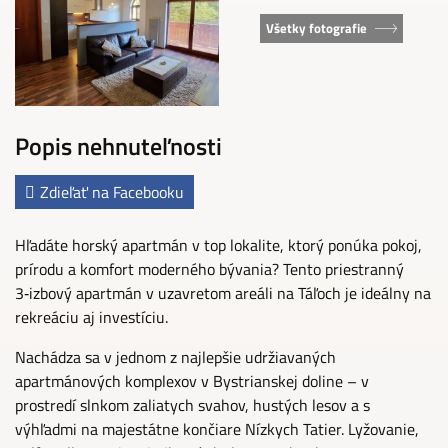
Všetky fotografie
Popis nehnuteľnosti
Zdieľať na Facebooku
Hľadáte horský apartmán v top lokalite, ktorý ponúka pokoj,
prírodu a komfort moderného bývania? Tento priestranný
3‑izbový apartmán v uzavretom areáli na Táľoch je ideálny na
rekreáciu aj investíciu.
Nachádza sa v jednom z najlepšie udržiavaných
apartmánových komplexov v Bystrianskej doline – v
prostredí slnkom zaliatych svahov, hustých lesov a s
výhľadmi na majestátne končiare Nízkych Tatier. Lyžovanie,