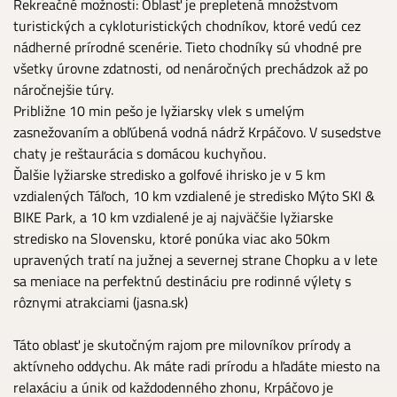
Rekreačné možnosti: Oblasť je prepletená množstvom
turistických a cykloturistických chodníkov, ktoré vedú cez
nádherné prírodné scenérie. Tieto chodníky sú vhodné pre
všetky úrovne zdatnosti, od nenáročných prechádzok až po
náročnejšie túry.
Približne 10 min pešo je lyžiarsky vlek s umelým
zasnežovaním a obľúbená vodná nádrž Krpáčovo. V susedstve
chaty je reštaurácia s domácou kuchyňou.
Ďalšie lyžiarske stredisko a golfové ihrisko je v 5 km
vzdialených Táľoch, 10 km vzdialené je stredisko Mýto SKI &
BIKE Park, a 10 km vzdialené je aj najväčšie lyžiarske
stredisko na Slovensku, ktoré ponúka viac ako 50km
upravených tratí na južnej a severnej strane Chopku a v lete
sa meniace na perfektnú destináciu pre rodinné výlety s
rôznymi atrakciami (jasna.sk)
Táto oblasť je skutočným rajom pre milovníkov prírody a
aktívneho oddychu. Ak máte radi prírodu a hľadáte miesto na
relaxáciu a únik od každodenného zhonu, Krpáčovo je