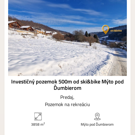
Investičný pozemok 500m od ski&bike Mýto pod
Ďumbierom
Predaj
Pozemok na rekreáciu
2
3858 m
Mýto pod Ďumbierom