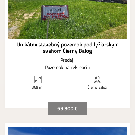
Unikátny stavebný pozemok pod lyžiarskym
svahom Čierny Balog
Predaj
Pozemok na rekreáciu
2
369 m
Čierny Balog
69 900 €