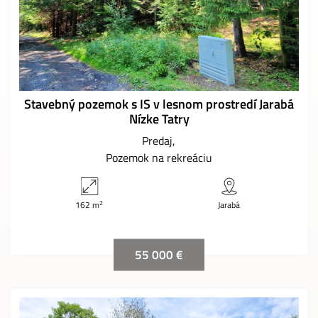
Stavebný pozemok s IS v lesnom prostredí Jarabá
Nízke Tatry
Predaj
Pozemok na rekreáciu
2
162 m
Jarabá
55 000 €