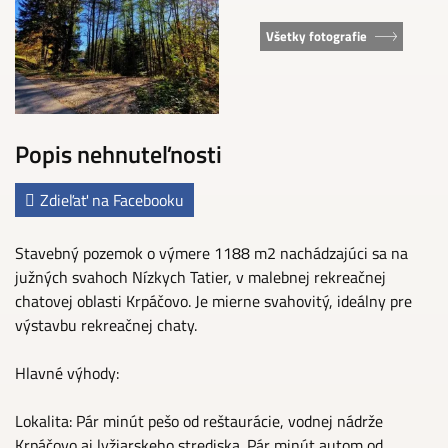
Všetky fotografie
Popis nehnuteľnosti
Zdieľať na Facebooku
Stavebný pozemok o výmere 1188 m2 nachádzajúci sa na
južných svahoch Nízkych Tatier, v malebnej rekreačnej
chatovej oblasti Krpáčovo. Je mierne svahovitý, ideálny pre
výstavbu rekreačnej chaty.
Hlavné výhody:
Lokalita: Pár minút pešo od reštaurácie, vodnej nádrže
Krpáčovo aj lyžiarskeho strediska. Pár minút autom od