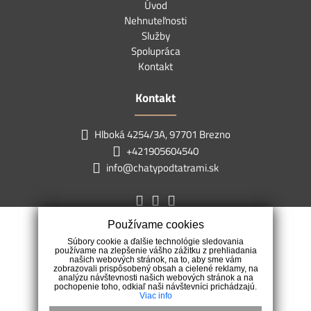
Úvod
Nehnuteľnosti
Služby
Spolupráca
Kontakt
Kontakt
Hlboká 4254/3A, 97701 Brezno
+421905604540
info@chatypodtatrami.sk
Používame cookies
Súbory cookie a ďalšie technológie sledovania
používame na zlepšenie vášho zážitku z prehliadania
našich webových stránok, na to, aby sme vám
zobrazovali prispôsobený obsah a cielené reklamy, na
analýzu návštevnosti našich webových stránok a na
pochopenie toho, odkiaľ naši návštevníci prichádzajú.
Viac info