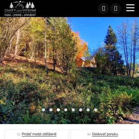
Pridať medzi obľúbené
Sledovať ponuku