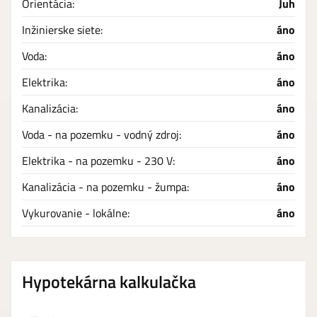
Orientácia:
Juh
Inžinierske siete:
áno
Voda:
áno
Elektrika:
áno
Kanalizácia:
áno
Voda - na pozemku - vodný zdroj:
áno
Elektrika - na pozemku - 230 V:
áno
Kanalizácia - na pozemku - žumpa:
áno
Vykurovanie - lokálne:
áno
Hypotekárna kalkulačka