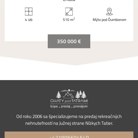
2
4 izb
510 m
Mýto pod Ďumbierom
350 000 €
Od roku 2006 sa špecializujeme na predaj rekreačných
nehnuteľností na Južnej strane Nízkych Tatier.
+421905604540