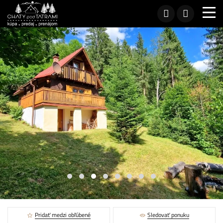
Pridať medzi obľúbené
Sledovať ponuku