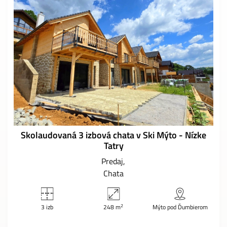
Skolaudovaná 3 izbová chata v Ski Mýto - Nízke
Tatry
Predaj
Chata
2
3 izb
248 m
Mýto pod Ďumbierom