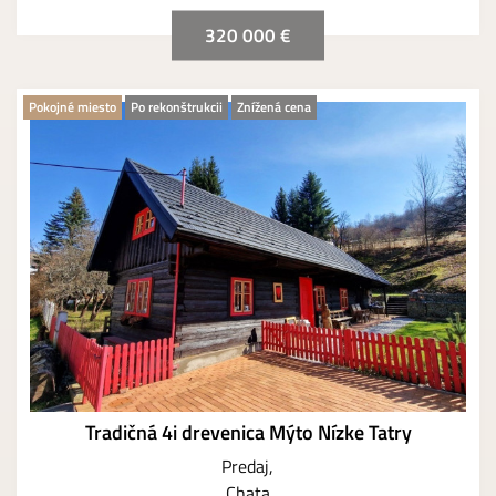
320 000 €
Pokojné miesto
Po rekonštrukcii
Znížená cena
Tradičná 4i drevenica Mýto Nízke Tatry
Predaj
Chata