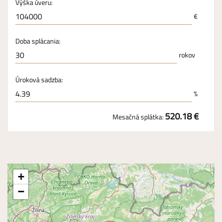
Výška úveru:
€
Doba splácania:
rokov
Úroková sadzba:
%
520.18 €
Mesačná splátka:
+
−