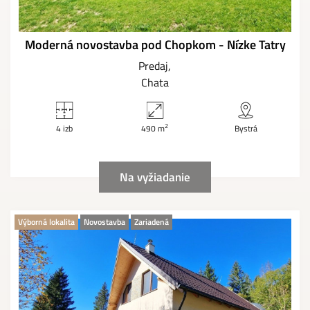
Moderná novostavba pod Chopkom - Nízke Tatry
Predaj
Chata
2
4 izb
490 m
Bystrá
Na vyžiadanie
Výborná lokalita
Novostavba
Zariadená