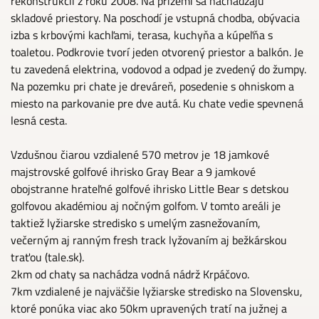
rekonštrukcii z roku 2008. Na prízemí sa nachádzajú
skladové priestory. Na poschodí je vstupná chodba, obývacia
izba s krbovými kachľami, terasa, kuchyňa a kúpeľňa s
toaletou. Podkrovie tvorí jeden otvorený priestor a balkón. Je
tu zavedená elektrina, vodovod a odpad je zvedený do žumpy.
Na pozemku pri chate je dreváreň, posedenie s ohniskom a
miesto na parkovanie pre dve autá. Ku chate vedie spevnená
lesná cesta.
Vzdušnou čiarou vzdialené 570 metrov je 18 jamkové
majstrovské golfové ihrisko Gray Bear a 9 jamkové
obojstranne hrateľné golfové ihrisko Little Bear s detskou
golfovou akadémiou aj nočným golfom. V tomto areáli je
taktiež lyžiarske stredisko s umelým zasnežovaním,
večerným aj ranným fresh track lyžovaním aj bežkárskou
traťou (tale.sk).
2km od chaty sa nachádza vodná nádrž Krpáčovo.
7km vzdialené je najväčšie lyžiarske stredisko na Slovensku,
ktoré ponúka viac ako 50km upravených tratí na južnej a