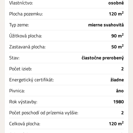
Vlastníctvo:
osobné
2
Plocha pozemku:
120 m
Typ zeme:
mierne svahovitá
2
Úžitková plocha:
90 m
2
Zastavaná plocha:
50 m
Stav:
čiastočne prerobený
Počet izieb:
2
Energetický certifikát:
žiadne
Pivnica:
áno
Rok výstavby:
1980
Počet poschodí od prízemia vyššie:
2
2
Celková plocha:
120 m