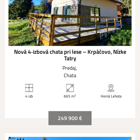
Nová 4‑izbová chata pri lese – Krpáčovo, Nízke
Tatry
Predaj
Chata
2
4 izb
665 m
Horná Lehota
249 900 €