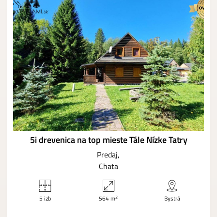
5i drevenica na top mieste Tále Nízke Tatry
Predaj
Chata
2
5 izb
564 m
Bystrá