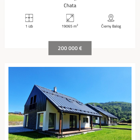
Chata
2
1 izb
19065 m
Čierny Balog
200 000 €